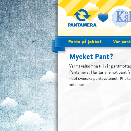
Panta på jobbet
Vår pant
Mycket Pant?
Varmt välkomna till vår pantmotta
Pantamera. Här tar vi emot pant frå
i det svenska pantsystemet. Klicka
veta mer.