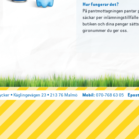
Hur fungerar det?
På pantmottagningen pantar p
säckar per inlämningstillfäll
butiken och dina pengar sätts
gironummer du ger oss.
ycker • Käglingevägen 23 • 213 76 Malmö
Mobil:
070-768 63 05
Epost